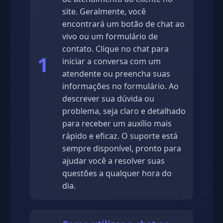
site. Geralmente, você
encontrará um botão de chat ao
vivo ou um formulário de
contato. Clique no chat para
1
iniciar a conversa com um
atendente ou preencha suas
informações no formulário. Ao
descrever sua dúvida ou
problema, seja claro e detalhado
para receber um auxílio mais
rápido e eficaz. O suporte está
sempre disponível, pronto para
ajudar você a resolver suas
questões a qualquer hora do
dia.