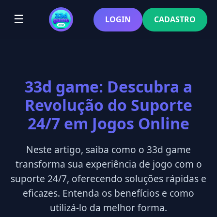
☰
LOGIN
CADASTRO
33d game: Descubra a
Revolução do Suporte
24/7 em Jogos Online
Neste artigo, saiba como o 33d game
transforma sua experiência de jogo com o
suporte 24/7, oferecendo soluções rápidas e
eficazes. Entenda os benefícios e como
utilizá-lo da melhor forma.