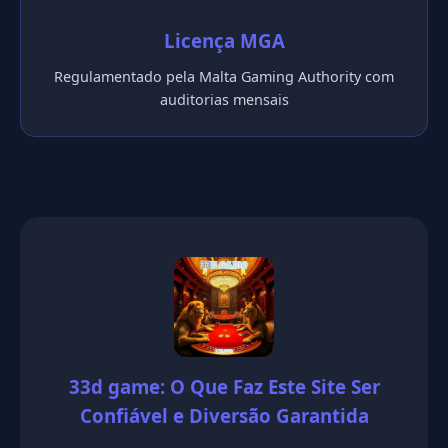
Licença MGA
Regulamentado pela Malta Gaming Authority com
auditorias mensais
33d game: O Que Faz Este Site Ser
Confiável e Diversão Garantida