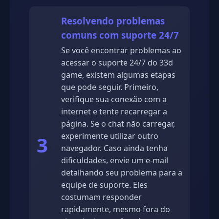
Resolvendo problemas
comuns com suporte 24/7
Se você encontrar problemas ao
acessar o suporte 24/7 do 33d
game, existem algumas etapas
que pode seguir. Primeiro,
verifique sua conexão com a
internet e tente recarregar a
página. Se o chat não carregar,
experimente utilizar outro
3
navegador. Caso ainda tenha
dificuldades, envie um e-mail
detalhando seu problema para a
equipe de suporte. Eles
costumam responder
rapidamente, mesmo fora do