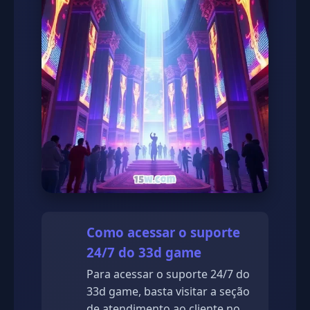
Como acessar o suporte
24/7 do 33d game
Para acessar o suporte 24/7 do
33d game, basta visitar a seção
de atendimento ao cliente no