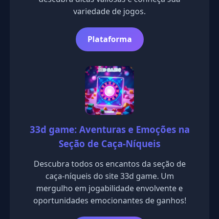
variedade de jogos.
Plataforma
33d game: Aventuras e Emoções na
Seção de Caça-Níqueis
Descubra todos os encantos da seção de
caça-níqueis do site 33d game. Um
mergulho em jogabilidade envolvente e
oportunidades emocionantes de ganhos!