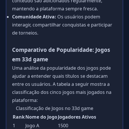
conteúdo são adicionados regularmente,
mantendo a plataforma sempre fresca.
Comunidade Ativa:
Os usuários podem
interagir, compartilhar conquistas e participar
de torneios.
Comparativo de Popularidade: Jogos
em 33d game
Uma análise da popularidade dos jogos pode
ajudar a entender quais títulos se destacam
entre os usuários. A tabela a seguir mostra a
classificação dos cinco jogos mais jogados na
plataforma:
Classificação de Jogos no 33d game
Rank
Nome do Jogo
Jogadores Ativos
1
Jogo A
1500