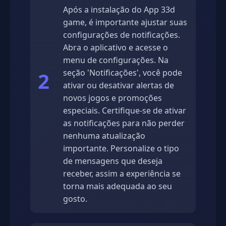
Após a instalação do App 33d
game, é importante ajustar suas
configurações de notificações.
Abra o aplicativo e acesse o
menu de configurações. Na
2
seção 'Notificações', você pode
ativar ou desativar alertas de
novos jogos e promoções
especiais. Certifique-se de ativar
as notificações para não perder
nenhuma atualização
importante. Personalize o tipo
de mensagens que deseja
receber, assim a experiência se
torna mais adequada ao seu
gosto.