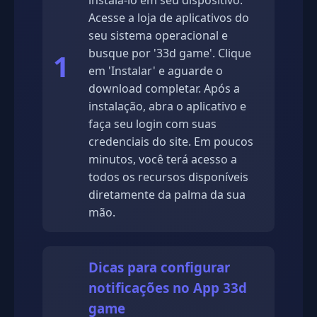
instalá-lo em seu dispositivo.
Acesse a loja de aplicativos do
seu sistema operacional e
busque por '33d game'. Clique
1
em 'Instalar' e aguarde o
download completar. Após a
instalação, abra o aplicativo e
faça seu login com suas
credenciais do site. Em poucos
minutos, você terá acesso a
todos os recursos disponíveis
diretamente da palma da sua
mão.
Dicas para configurar
notificações no App 33d
game