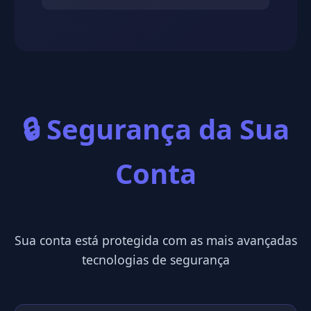
🔒 Segurança da Sua
Conta
Sua conta está protegida com as mais avançadas
tecnologias de segurança